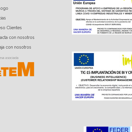
logo
cias
so Clientes
acta con nosotros
aja con nosotros
sa asociada