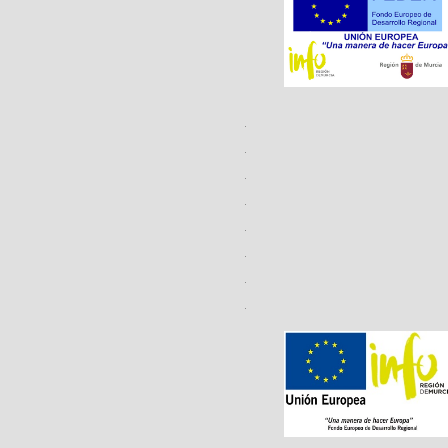
.
.
.
.
.
.
.
.