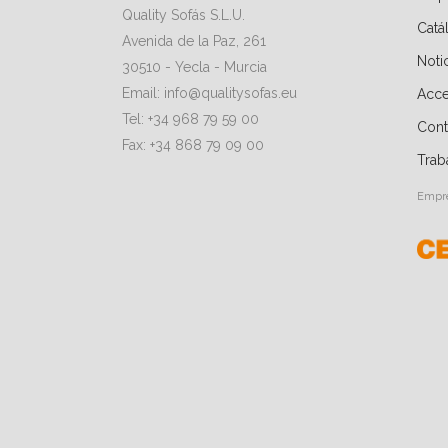
Quality Sofás S.L.U.
Catá
Avenida de la Paz, 261
Noti
30510 - Yecla - Murcia
Email: info@qualitysofas.eu
Acce
Tel: +34 968 79 59 00
Cont
Fax: +34 868 79 09 00
Trab
Empre